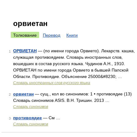
орвиетан
Толкование
Перевод
Книги
ОРВИЕТАН
— (по имени города Орвието). Лекарств. кашка,
1
служащая противоядием. Словарь иностранных слов,
вошедших в состав русского языка. Чудинов А.Н., 1910.
ОРВИЕТАН по имени города Орвието в бывшей Папской
Области. Противоядие. Объяснение 25000&#8230; …
Словарь иностранных слов русского языка
орвиетан
— сущ., кол во синонимов: 1 • противоядие (13)
2
Словарь синонимов ASIS. В.Н. Тришин. 2013 …
Словарь синонимов
противоядие
— См …
3
Словарь синонимов